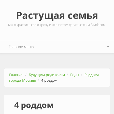
Перейти к основному содержанию
Растущая семья
Как вырастить свою кроху и что потом делать с этим балбесом.
Главная
Будущим родителям
Роды
Роддома
города Москвы
4 роддом
4 роддом