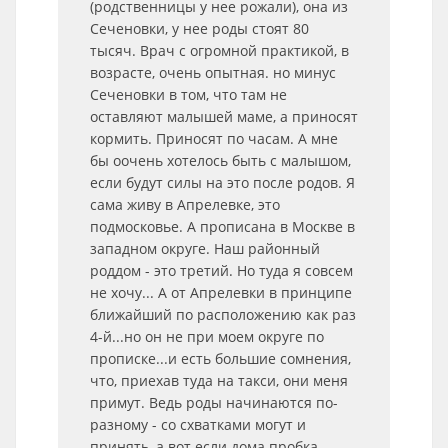
(родственницы у нее рожали), она из
Сеченовки, у нее роды стоят 80
тысяч. Врач с огромной практикой, в
возрасте, очень опытная. но минус
Сеченовки в том, что там не
оставляют малышей маме, а приносят
кормить. Приносят по часам. А мне
бы оочень хотелось быть с малышом,
если будут силы на это после родов. Я
сама живу в Апрелевке, это
подмосковье. А прописана в Москве в
западном округе. Наш районный
роддом - это третий. Но туда я совсем
не хочу... А от Апрелевки в принципе
ближайший по расположению как раз
4-й...но он не при моем округе по
прописке...и есть большие сомнения,
что, приехав туда на такси, они меня
примут. Ведь роды начинаются по-
разному - со схватками могут и
принять, а вот если дома пробка