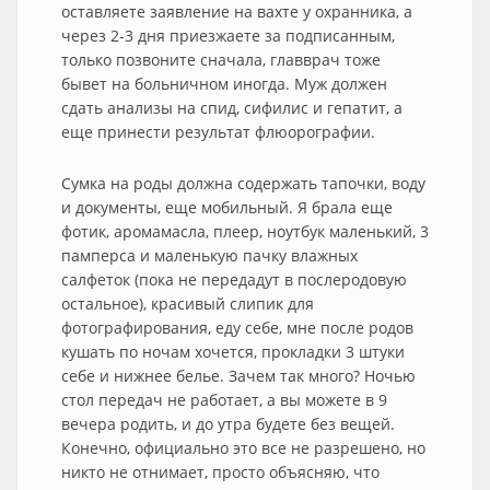
оставляете заявление на вахте у охранника, а
через 2-3 дня приезжаете за подписанным,
только позвоните сначала, главврач тоже
бывет на больничном иногда. Муж должен
сдать анализы на спид, сифилис и гепатит, а
еще принести результат флюорографии.
Сумка на роды должна содержать тапочки, воду
и документы, еще мобильный. Я брала еще
фотик, аромамасла, плеер, ноутбук маленький, 3
памперса и маленькую пачку влажных
салфеток (пока не передадут в послеродовую
остальное), красивый слипик для
фотографирования, еду себе, мне после родов
кушать по ночам хочется, прокладки 3 штуки
себе и нижнее белье. Зачем так много? Ночью
стол передач не работает, а вы можете в 9
вечера родить, и до утра будете без вещей.
Конечно, официально это все не разрешено, но
никто не отнимает, просто объясняю, что