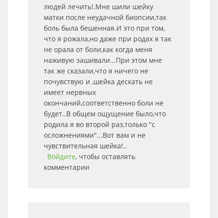
людей лечить!.Мне шили шейку
матки после неудачной биопсии,так
боль была бешенная.И это при том,
что я рожала,но даже при родах я так
не орала от боли,как когда меня
наживую зашивали...При этом мне
так же сказали,что я ничего не
почувствую и ,шейка дескать не
имеет нервных
окончаний,соответственно боли не
будет..В общем ощущение было,что
родила я во второй раз,только "с
осложнениями"...Вот вам и не
чувствительная шейка!..
Войдите
, чтобы оставлять
комментарии