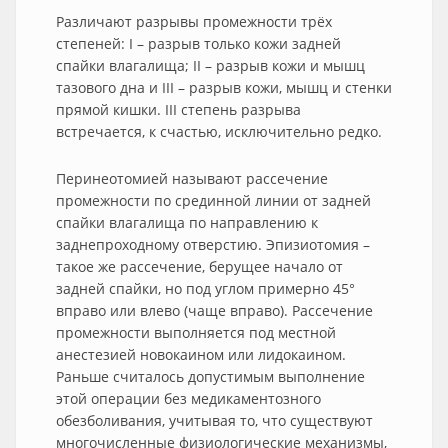
Различают разрывы промежности трёх
степеней: I – разрыв только кожи задней
спайки влагалища; II – разрыв кожи и мышц
тазового дна и III – разрыв кожи, мышц и стенки
прямой кишки. III степень разрыва
встречается, к счастью, исключительно редко.
Перинеотомией называют рассечение
промежности по срединной линии от задней
спайки влагалища по направлению к
заднепроходному отверстию. Эпизиотомия –
такое же рассечение, берущее начало от
задней спайки, но под углом примерно 45°
вправо или влево (чаще вправо). Рассечение
промежности выполняется под местной
анестезией новокаином или лидокаином.
Раньше считалось допустимым выполнение
этой операции без медикаментозного
обезболивания, учитывая то, что существуют
многочисленные физиологические механизмы,