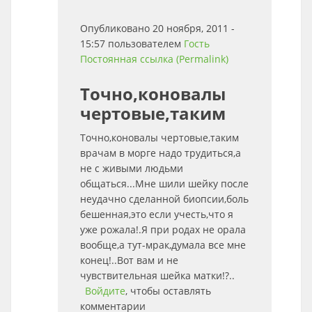
Опубликовано 20 ноября, 2011 -
15:57 пользователем
Гость
Постоянная ссылка (Permalink)
Точно,коновалы
чертовые,таким
Точно,коновалы чертовые,таким
врачам в морге надо трудиться,а
не с живыми людьми
общаться...Мне шили шейку после
неудачно сделанной биопсии,боль
бешенная,это если учесть,что я
уже рожала!.Я при родах не орала
вообще,а тут-мрак,думала все мне
конец!..Вот вам и не
чувствительная шейка матки!?..
Войдите
, чтобы оставлять
комментарии