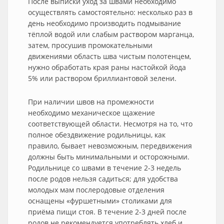
После выписки уход за швами необходимо
осуществлять самостоятельно: несколько раз в
день необходимо производить подмывание
тёплой водой или слабым раствором марганца,
затем, просушив промокательными
движениями область шва чистым полотенцем,
нужно обработать края раны настойкой йода
5% или раствором бриллиантовой зелени.
При наличии швов на промежности
необходимо механическое щажение
соответствующей области. Несмотря на то, что
полное обездвижение родильницы, как
правило, бывает невозможным, передвижения
должны быть минимальными и осторожными.
Родильнице со швами в течение 2-3 недель
после родов нельзя садиться; для удобства
молодых мам послеродовые отделения
оснащены «фуршетными» столиками для
приёма пищи стоя. В течение 2-3 дней после
родов не рекомендуется употреблять хлеб и