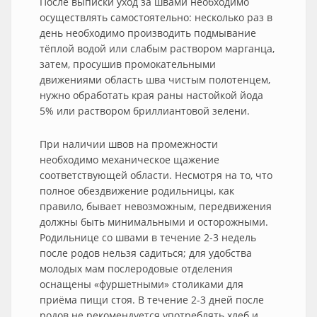
После выписки уход за швами необходимо
осуществлять самостоятельно: несколько раз в
день необходимо производить подмывание
тёплой водой или слабым раствором марганца,
затем, просушив промокательными
движениями область шва чистым полотенцем,
нужно обработать края раны настойкой йода
5% или раствором бриллиантовой зелени.
При наличии швов на промежности
необходимо механическое щажение
соответствующей области. Несмотря на то, что
полное обездвижение родильницы, как
правило, бывает невозможным, передвижения
должны быть минимальными и осторожными.
Родильнице со швами в течение 2-3 недель
после родов нельзя садиться; для удобства
молодых мам послеродовые отделения
оснащены «фуршетными» столиками для
приёма пищи стоя. В течение 2-3 дней после
родов не рекомендуется употреблять хлеб и