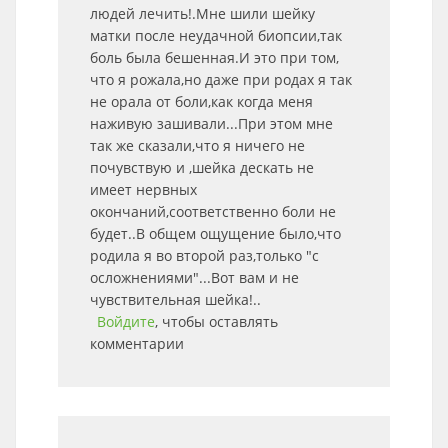
людей лечить!.Мне шили шейку
матки после неудачной биопсии,так
боль была бешенная.И это при том,
что я рожала,но даже при родах я так
не орала от боли,как когда меня
наживую зашивали...При этом мне
так же сказали,что я ничего не
почувствую и ,шейка дескать не
имеет нервных
окончаний,соответственно боли не
будет..В общем ощущение было,что
родила я во второй раз,только "с
осложнениями"...Вот вам и не
чувствительная шейка!..
Войдите
, чтобы оставлять
комментарии