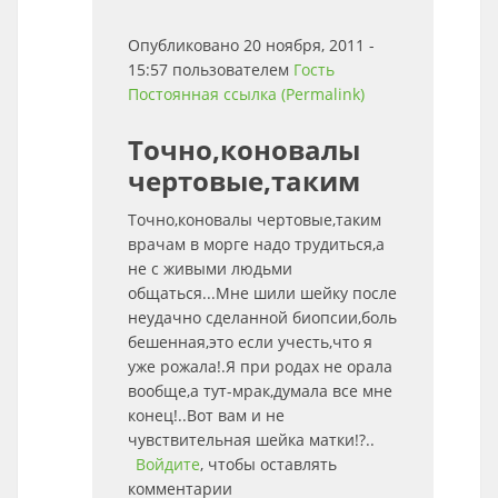
Опубликовано 20 ноября, 2011 -
15:57 пользователем
Гость
Постоянная ссылка (Permalink)
Точно,коновалы
чертовые,таким
Точно,коновалы чертовые,таким
врачам в морге надо трудиться,а
не с живыми людьми
общаться...Мне шили шейку после
неудачно сделанной биопсии,боль
бешенная,это если учесть,что я
уже рожала!.Я при родах не орала
вообще,а тут-мрак,думала все мне
конец!..Вот вам и не
чувствительная шейка матки!?..
Войдите
, чтобы оставлять
комментарии