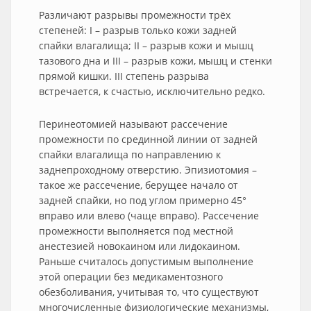
Различают разрывы промежности трёх
степеней: I – разрыв только кожи задней
спайки влагалища; II – разрыв кожи и мышц
тазового дна и III – разрыв кожи, мышц и стенки
прямой кишки. III степень разрыва
встречается, к счастью, исключительно редко.
Перинеотомией называют рассечение
промежности по срединной линии от задней
спайки влагалища по направлению к
заднепроходному отверстию. Эпизиотомия –
такое же рассечение, берущее начало от
задней спайки, но под углом примерно 45°
вправо или влево (чаще вправо). Рассечение
промежности выполняется под местной
анестезией новокаином или лидокаином.
Раньше считалось допустимым выполнение
этой операции без медикаментозного
обезболивания, учитывая то, что существуют
многочисленные физиологические механизмы,