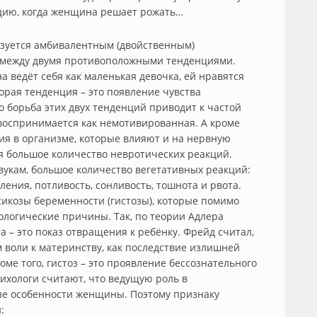
ацию, когда женщина решает рожать…
зуется амбивалентным (двойственным)
а между двумя противоположными тенденциями.
 ведёт себя как маленькая девочка, ей нравятся
орая тенденция – это появление чувства
о борьба этих двух тенденций приводит к частой
воспринимается как немотивированная. А кроме
ия в организме, которые влияют и на нервную
ся большое количество невротических реакций.
вукам, большое количество вегетативных реакций:
ления, потливость, сонливость, тошнота и рвота.
икозы беременности (гистозы), которые помимо
ологические причины. Так, по теории Адлера
а – это показ отвращения к ребёнку. Фрейд считал,
м воли к материнству, как последствие излишней
ме того, гистоз – это проявление бессознательного
ихологи считают, что ведущую роль в
ые особенности женщины. Поэтому признаку
: