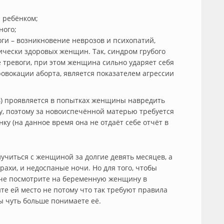
а ребёнком;
ного;
ги – возникновение неврозов и психопатий,
ически здоровых женщин. Так, синдром грубого
 тревоги, при этом женщина сильно ударяет себя
овокации аборта, является показателем агрессии
ов) проявляется в попытках женщины навредить
у, поэтому за новоиспечённой матерью требуется
ку (на данное время она не отдаёт себе отчёт в
случиться с женщиной за долгие девять месяцев, а
рахи, и недоспаные ночи. Но для того, чтобы
аче посмотрите на беременную женщину в
ите ей место не потому что так требуют правила
вы чуть больше понимаете её.