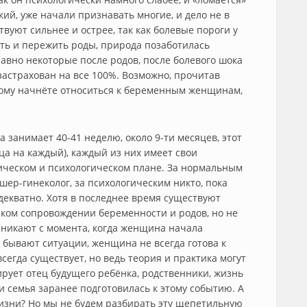
ский, уже начали признавать многие, и дело не в
вуют сильнее и острее, так как болевые пороги у
ть и пережить роды, природа позаботилась
авно некоторые после родов, после болевого шока
застрахован на все 100%. Возможно, прочитав
ому начнёте относиться к беременным женщинам,
 занимает 40-41 неделю, около 9-ти месяцев, этот
ца на каждый), каждый из них имеет свои
ическом и психологическом плане. За нормальным
шер-гинеколог, за психологическим никто, пока
декватно. Хотя в последнее время существуют
ском сопровождении беременности и родов, но не
зникают с момента, когда женщина начала
е бывают ситуации, женщина не всегда готова к
всегда существует, но ведь теория и практика могут
ирует отец будущего ребёнка, родственники, жизнь
и семья заранее подготовилась к этому событию. А
жизни? Но мы не будем разбирать эту щепетильную