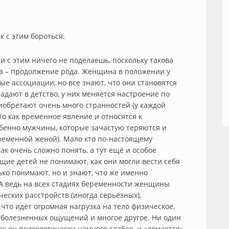
к с этим бороться.
и с этим ничего не поделаешь, поскольку такова
а – продолжение рода. Женщина в положении у
е ассоциации, но все знают, что они становятся
дают в детство, у них меняется настроение по
риобретают очень много странностей (у каждой
это как временное явление и относятся к
бенно мужчины, которые зачастую теряются и
еременной женой). Мало кто по-настоящему
к очень сложно понять, а тут ещё и особое
щие детей не понимают, как они могли вести себя
ко понимают, но и знают, что же именно
А ведь на всех стадиях беременности женщины
еских расстройств (иногда серьёзных),
 что идёт огромная нагрузка на тело физическое,
 болезненных ощущений и многое другое. Ни один
ак он психологически намного слабее, и «ломается»