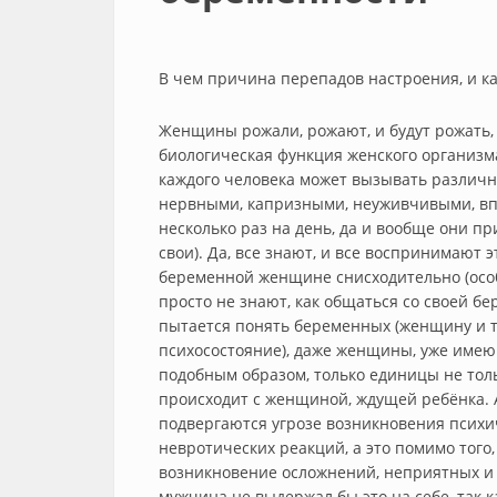
В чем причина перепадов настроения, и ка
Женщины рожали, рожают, и будут рожать, 
биологическая функция женского организм
каждого человека может вызывать различны
нервными, капризными, неуживчивыми, впа
несколько раз на день, да и вообще они п
свои). Да, все знают, и все воспринимают 
беременной женщине снисходительно (осо
просто не знают, как общаться со своей б
пытается понять беременных (женщину и та
психосостояние), даже женщины, уже имею
подобным образом, только единицы не толь
происходит с женщиной, ждущей ребёнка. 
подвергаются угрозе возникновения психич
невротических реакций, а это помимо того,
возникновение осложнений, неприятных и
мужчина не выдержал бы это на себе, так к