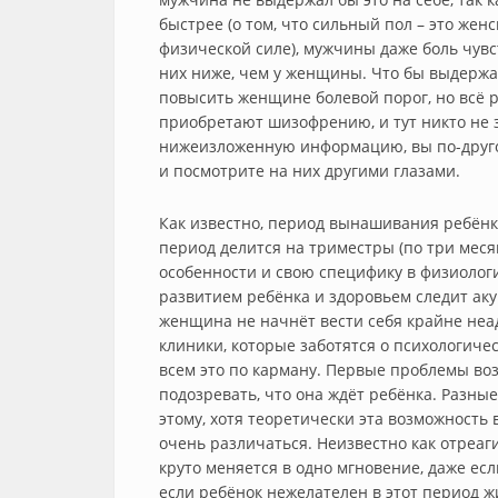
быстрее (о том, что сильный пол – это жен
физической силе), мужчины даже боль чувст
них ниже, чем у женщины. Что бы выдержа
повысить женщине болевой порог, но всё р
приобретают шизофрению, и тут никто не 
нижеизложенную информацию, вы по-друг
и посмотрите на них другими глазами.
Как известно, период вынашивания ребёнка
период делится на триместры (по три меся
особенности и свою специфику в физиолог
развитием ребёнка и здоровьем следит аку
женщина не начнёт вести себя крайне неа
клиники, которые заботятся о психологиче
всем это по карману. Первые проблемы во
подозревать, что она ждёт ребёнка. Разны
этому, хотя теоретически эта возможность 
очень различаться. Неизвестно как отреаг
круто меняется в одно мгновение, даже есл
если ребёнок нежелателен в этот период 