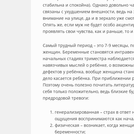
стабильна и спокойна). Однако довольно 
связаны с ухудшением внешности, ведь н
внимание на улице, да и в зеркало уже смо
Опять же, если муж не будет особо акцент
проявлять свои чувства, как и раньше, то 
Самый трудный период – это 7-9 месяцы, п
женщин. Беременные становятся интравен
начальных стадиях триместра наблюдается
навязчивых мыслей о ребёнке, о возможных
дефектов у ребёнка, вообще женщина стан
дело касается ребёнка. При приближении р
Поэтому очень полезно почитать литерату
себя только положительно, ведь близкие бу
предродовой тревоги:
генерализированная – страх в ответ
ощущения воспринимаются как начал
физическая – возникает, когда женщ
беременности;