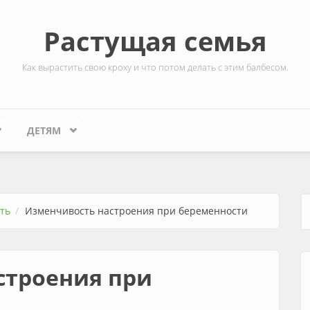
Растущая семья
Как вырастить свою кроху и что потом делать с этим балбесом.
ДЕТЯМ
ть
Изменчивость настроения при беременности
Ф
строения при