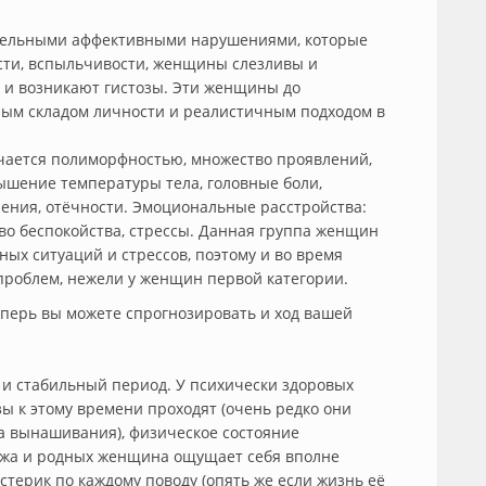
тельными аффективными нарушениями, которые
сти, вспыльчивости, женщины слезливы и
 и возникают гистозы. Эти женщины до
ым складом личности и реалистичным подходом в
чается полиморфностью, множество проявлений,
вышение температуры тела, головные боли,
ления, отёчности. Эмоциональные расстройства:
тво беспокойства, стрессы. Данная группа женщин
ых ситуаций и стрессов, поэтому и во время
проблем, нежели у женщин первой категории.
Теперь вы можете спрогнозировать и ход вашей
и стабильный период. У психически здоровых
ы к этому времени проходят (очень редко они
а вынашивания), физическое состояние
мужа и родных женщина ощущает себя вполне
терик по каждому поводу (опять же если жизнь её