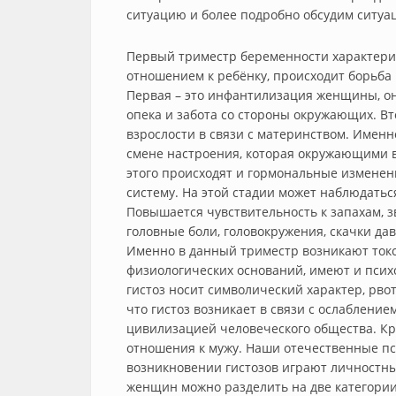
ситуацию и более подробно обсудим ситу
Первый триместр беременности характери
отношением к ребёнку, происходит борьб
Первая – это инфантилизация женщины, она
опека и забота со стороны окружающих. Вт
взрослости в связи с материнством. Именн
смене настроения, которая окружающими 
этого происходят и гормональные изменен
систему. На этой стадии может наблюдать
Повышается чувствительность к запахам, з
головные боли, головокружения, скачки дав
Именно в данный триместр возникают токс
физиологических оснований, имеют и псих
гистоз носит символический характер, рвот
что гистоз возникает в связи с ослабление
цивилизацией человеческого общества. Кро
отношения к мужу. Наши отечественные пс
возникновении гистозов играют личностн
женщин можно разделить на две категории