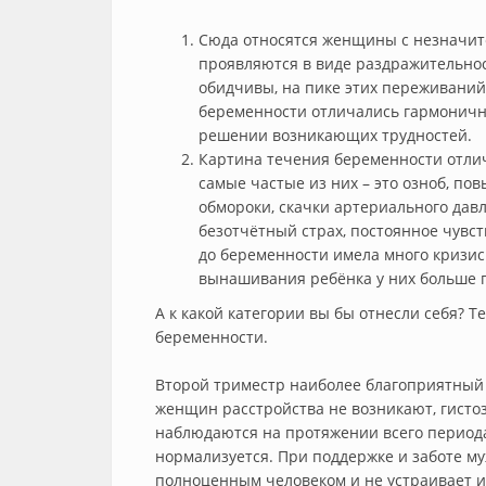
Сюда относятся женщины с незначи
проявляются в виде раздражительно
обидчивы, на пике этих переживаний
беременности отличались гармоничн
решении возникающих трудностей.
Картина течения беременности отли
самые частые из них – это озноб, по
обмороки, скачки артериального дав
безотчётный страх, постоянное чувс
до беременности имела много кризисн
вынашивания ребёнка у них больше 
А к какой категории вы бы отнесли себя? 
беременности.
Второй триместр наиболее благоприятный 
женщин расстройства не возникают, гистоз
наблюдаются на протяжении всего период
нормализуется. При поддержке и заботе 
полноценным человеком и не устраивает ис