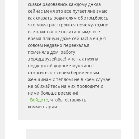
сказке,радовались каждому дню!а
сейчас меня это все пугает,яне знаю
как сказать родителям об этом,боюсь
что мама расстроится почему-то,мне
все кажется не позитивным,я все
время плачу,и даже сейчас! а еще я
совсем недавно переехала,я
поменяла дом ,работу
,город,друзей,все! мне так нужна
поддержка! дорогие мужчины!
относитесь к своим беременным
женщинам с теплом! не в коем случае
не обижайтесь на них!проводите с
ними больше времени!
Войдите
, чтобы оставлять
комментарии