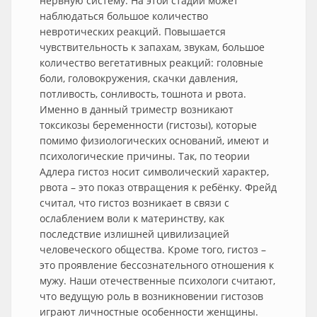
нервную систему. На этой стадии может
наблюдаться большое количество
невротических реакций. Повышается
чувствительность к запахам, звукам, большое
количество вегетативных реакций: головные
боли, головокружения, скачки давления,
потливость, сонливость, тошнота и рвота.
Именно в данный триместр возникают
токсикозы беременности (гистозы), которые
помимо физиологических оснований, имеют и
психологические причины. Так, по теории
Адлера гистоз носит символический характер,
рвота – это показ отвращения к ребёнку. Фрейд
считал, что гистоз возникает в связи с
ослаблением воли к материнству, как
последствие излишней цивилизацией
человеческого общества. Кроме того, гистоз –
это проявление бессознательного отношения к
мужу. Наши отечественные психологи считают,
что ведущую роль в возникновении гистозов
играют личностные особенности женщины.