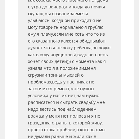
с утра до вечера,а иногда до ночи,я
скучаю,мы созваниваемся,я
улыбаюсь! когда он приходит,я не
могу говорить нормально,я грублю
ему,я плачу,если мне хоть что то из
его сказанного кажется обидным!он
думает что я не хочу ребенка,он ходит
как в воду опущенный,ведь он очень
хочет своих детей))) с момента как я
узнала что я в положении,меня
сгрузили тонны мыслей о
проблемах,ведь у нас никак не
закончится ремонт,мне нужны
условия,а у нас их нет,нам нужно
расписаться и сыграть свадьбу,мне
надо вестись под наблюдением
врача,а у меня нет полюса и я не
гражданка страны в которой живу.
просто стока проблем,о которых мы
не думали раньше и жили как в