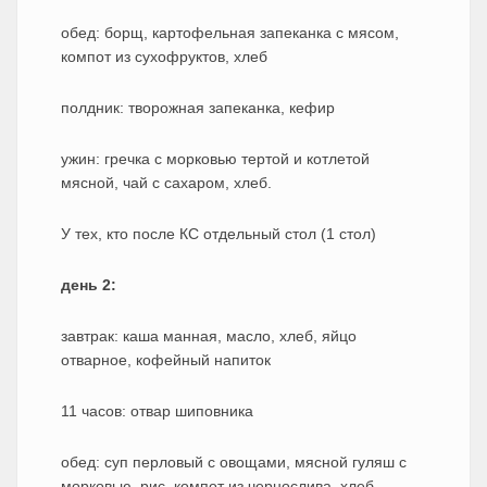
обед: борщ, картофельная запеканка с мясом,
компот из сухофруктов, хлеб
полдник: творожная запеканка, кефир
ужин: гречка с морковью тертой и котлетой
мясной, чай с сахаром, хлеб.
У тех, кто после КС отдельный стол (1 стол)
день 2:
завтрак: каша манная, масло, хлеб, яйцо
отварное, кофейный напиток
11 часов: отвар шиповника
обед: суп перловый с овощами, мясной гуляш с
морковью, рис, компот из чернослива, хлеб