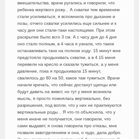
вмешательства, врачи ругались и говорили, что
ребенка мертвого рожу... А схватки тем временем
стали усиливаться, я вспомнила про дыхание и
позы, отчего схватки усилились еще сильнее и к
часу дня они стали-таки настоящими. При этом
раскрытие было всго 3 см. А с часу дня до 4 дня
оно стало полным, в 4 часа я узнала, что такое
останавливать танк на полном ходу: 15 минут мне
предстояло продыхивать схватки, а в 4.15 меня
перевели на кресло и сказали тужиться, а у меня
давление, пока я продыхивала 15 минут,
свалилось до 80 на 50, какое там тужиться. Врачи
начали кричать, что сейчас достанут щипцы или
будут давить на живот, но тут у меня возникла
мысль, я просто пожнялась вертикально, без
разрешения, под вопли, что у них не практикуются
вертикальные роды... Я что-то объясняла, что у
меня иначе не получается, они говорили, что
сами выдавят, я снова говорила про отказы, мне
позвали завотделением и она, о чудо, дала добро.