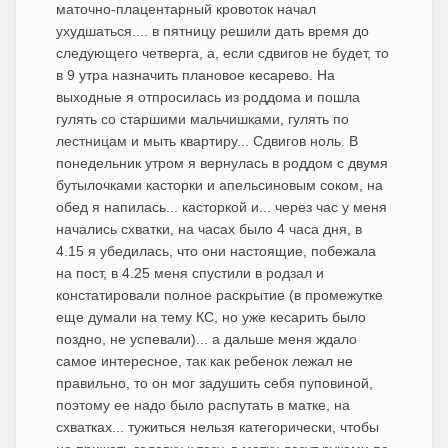
маточно-плацентарный кровоток начал
ухудшаться.... в пятницу решили дать время до
следующего четверга, а, если сдвигов не будет, то
в 9 утра назначить плановое кесарево. На
выходные я отпросилась из роддома и пошла
гулять со старшими мальчишками, гулять по
лестницам и мыть квартиру... Сдвигов ноль. В
понедельник утром я вернулась в роддом с двумя
бутылочками касторки и апельсиновым соком, на
обед я напилась... касторкой и... через час у меня
начались схватки, на часах было 4 часа дня, в
4.15 я убедилась, что они настоящие, побежала
на пост, в 4.25 меня спустили в родзал и
констатировали полное раскрытие (в промежутке
еще думали на тему КС, но уже кесарить было
поздно, не успевали)... а дальше меня ждало
самое интересное, так как ребенок лежал не
правильно, то он мог задушить себя пуповиной,
поэтому ее надо было распутать в матке, на
схватках... тужиться нельзя категорически, чтобы