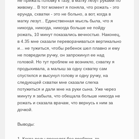
не прижать головку к тазу, в матку лезут руками по
живому... В тот момент я поняла, что рожать - это
ерунда, схватки - это не больно, а вот, когда в
матку лезут... Единственная мысль была, что я
никогда, никогда, никогда больше не пойду
рожать, 10 минут показались вечностью. Наконец,
в 4.35 мне сказали переворачиваться вертикально
и... не тужиться, чтобы ребенок шел плавно и ему
не повредили ручку, он запрокинул ее над
головой. Но тут проблем не возникло, схватку я
продыхивала, а малыш за одну схватку сам
спустился и высунул голову и одну ручку, на
следующей схватки мне сказали слегка
потужиться и дали мне на руки сына. Уже через
минуту я забыла, что обещала больше никогда не
рожать и сказала врачам, что вернусь к ним за
дочкой.
Выводы:
1. Когда роды проходят без проблем, то