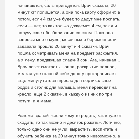
начинаются, силы пригодятся. Врач сказала, 20
минут ктг попишется, а она пока карту оформит, а
потом, если 4 см уже будет, то дадут мне поспать,
если — нет, то как только дождемся 4 см, так я и
получу свое обезболивание со сном. Пока она
вопросы мне о муже, месячных и беременности
задавала прошло 20 минут и 4 схватки. Врач
пошла осматривать меня на предмет раскрытия,
а я лежу, предвкушая сладкий сон. Ага, наивная...
Врач лезет смотреть... оппа, раскрытие полное,
мелкая уже головой себе дорогу протаранивает.
Еще минуту готовят кресло для вертикальных
родов и столик для малыша, меня переводят на
кресло, еще 2 схватки, в каждую из них по три
потуги, и я мама.
Резюме врачей: «если кому то родить, как в туалет
сходить, то так можно и десяток рожать». Логично,
только одно они не учли: вырастить, воспитать и
обучить ребенка за 20 минут точно невозможно, а