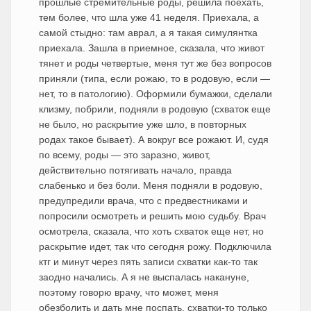
прошлые стремительные роды, решила поехать,
тем более, что шла уже 41 неделя. Приехала, а
самой стыдно: там аврал, а я такая симулянтка
приехала. Зашла в приемное, сказала, что живот
тянет и роды четвертые, меня тут же без вопросов
приняли (типа, если рожаю, то в родовую, если —
нет, то в патологию). Оформили бумажки, сделали
клизму, побрили, подняли в родовую (схваток еще
не было, но раскрытие уже шло, в повторных
родах такое бывает). А вокруг все рожают. И, судя
по всему, роды — это заразно, живот,
действительно потягивать начало, правда
слабенько и без боли. Меня подняли в родовую,
предупредили врача, что с предвестниками и
попросили осмотреть и решить мою судьбу. Врач
осмотрела, сказала, что хоть схваток еще нет, но
раскрытие идет, так что сегодня рожу. Подключила
ктг и минут через пять записи схватки как-то так
заодно начались. А я не выспалась накануне,
поэтому говорю врачу, что может, меня
обезболить и дать мне поспать, схватки-то только