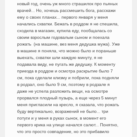
новый год, очень уж много страшилок про пьяных
врачей... Но, хочешь рассмешить бога, расскажи
ему о своих планах... первого января у меня
начались схватки. Бежать в роддом я не спешила,
сходила в магазин, купила еду, пообщалась со
своим взрослым годовалым сыном и поехала
рожать (на машине, вез меня дедушка мужа). Уже
в машине я поняла, что можно было и пораньше
выехать, схватки шли каждую минуту, я не
подавала виду, не пугать же дедушку. К моменту
приезда в роддом и осмотра раскрытие было 7
см, пока сделали клизму и побрили, пока подняли
в родзал, оно было 9 см, поэтому в родзале я
даже не успела разложить вещи, на осмотре
прорвался плодный пузырь, а еще через 5 минут
меня пригласили на кресло, я сказала, что рожать
буду вертикально, возражений не было... три
потуги и у меня в руках сынок, в момент его
первого крика на улице начался салют... Понятно,
что это просто совпадение, но это прибавило