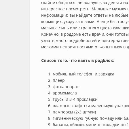
скайпе общаться, не волнуясь за деньги на
интересное посмотреть. Малышке музыку вк
информации: вы найдете ответы на любые
кормящих, уходу за швами. А еще быстро у
малыша сыпь или странного цвета какашки
Конечно, в роддоме есть врачи, они готов
узнать много подробностей и альтернатив
мелкими неприятностями от «опытных» в 
Список того, что взять в родблок:
мобильный телефон и зарядка
плеер
фотоаппарат
аромомасла
трусы и 3-4 прокладки
влажные салфетки маленькую упаковку
памперсы (2-3 штуки)
гигиеническую губную помаду или ба
бананы, яблоки, мини-шоколадки по 