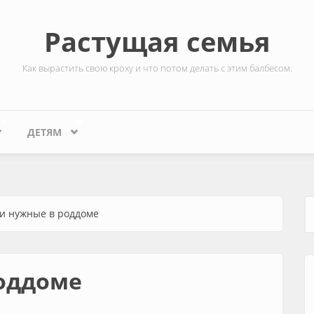
Растущая семья
Как вырастить свою кроху и что потом делать с этим балбесом.
ДЕТЯМ
и нужные в роддоме
Ф
оддоме