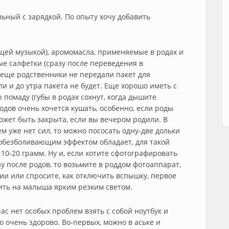
льный с зарядкой. По опыту хочу добавить
ей музыкой), аромомасла, применяемые в родах и
ые салфетки (сразу после переведения в
 еще родственники не передали пакет для
и и до утра пакета не будет. Еще хорошо иметь с
помаду (губы в родах сохнут, когда дышите
родов очень хочется кушать, особенно, если роды
ожет быть закрыта, если вы вечером родили. В
ем уже нет сил, то можно пососать одну-две дольки
 обезболивающим эффектом обладает, для такой
10-20 грамм. Ну и, если хотите сфотографировать
у после родов, то возьмите в роддом фотоаппарат,
ии или спросите, как отключить вспышку, первое
ить на малыша ярким резким светом.
час нет особых проблем взять с собой ноутбук и
о очень здорово. Во-первых, можно в аське и