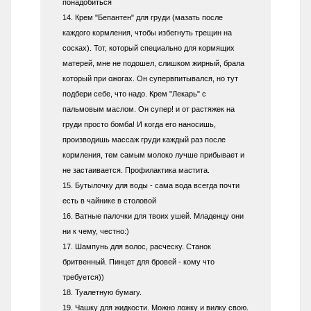
понадобиться
14. Крем "Бепантен" для груди (мазать после
каждого кормления, чтобы избегнуть трещин на
сосках). Тот, который специально для кормящих
матерей, мне не подошел, слишком жирный, брала
который при ожогах. Он супервпитывался, но тут
подбери себе, что надо. Крем "Лекарь" с
пальмовым маслом. Он супер! и от растяжек на
груди просто бомба! И когда его наносишь,
производишь массаж груди каждый раз после
кормления, тем самым молоко лучше прибывает и
не застаивается. Профилактика мастита.
15. Бутылочку для воды - сама вода всегда почти
есть в чайнике в столовой
16. Ватные палочки для твоих ушей. Младенцу они
ни к чему, честно:)
17. Шампунь для волос, расческу. Станок
бритвенный. Пинцет для бровей - кому что
требуется))
18. Туалетную бумагу.
19. Чашку для жидкости. Можно ложку и вилку свою.