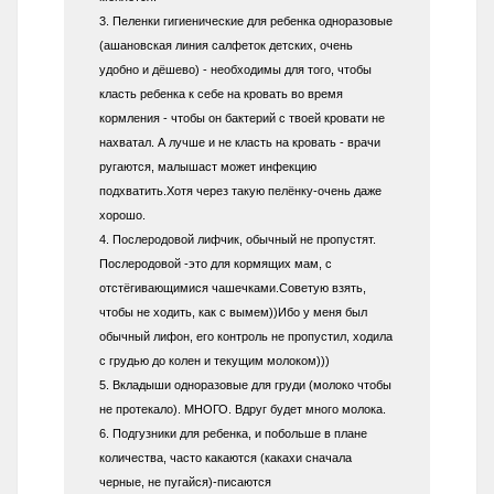
3. Пеленки гигиенические для ребенка одноразовые
(ашановская линия салфеток детских, очень
удобно и дёшево) - необходимы для того, чтобы
класть ребенка к себе на кровать во время
кормления - чтобы он бактерий с твоей кровати не
нахватал. А лучше и не класть на кровать - врачи
ругаются, малышаст может инфекцию
подхватить.Хотя через такую пелёнку-очень даже
хорошо.
4. Послеродовой лифчик, обычный не пропустят.
Послеродовой -это для кормящих мам, с
отстёгивающимися чашечками.Советую взять,
чтобы не ходить, как с вымем))Ибо у меня был
обычный лифон, его контроль не пропустил, ходила
с грудью до колен и текущим молоком)))
5. Вкладыши одноразовые для груди (молоко чтобы
не протекало). МНОГО. Вдруг будет много молока.
6. Подгузники для ребенка, и побольше в плане
количества, часто какаются (какахи сначала
черные, не пугайся)-писаются