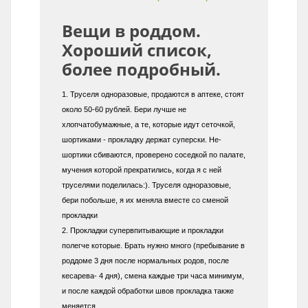
Вещи в роддом.
Хороший список,
более подробный.
1. Труселя одноразовые, продаются в аптеке, стоят
около 50-60 рублей. Бери лучше не
хлопчатобумажные, а те, которые идут сеточкой,
шортиками - прокладку держат суперски. Не-
шортики сбиваются, проверено соседкой по палате,
мучения которой прекратились, когда я с ней
труселями поделилась:). Труселя одноразовые,
бери побольше, я их меняла вместе со сменой
прокладки
2. Прокладки супервпитывающие и прокладки
полегче которые. Брать нужно много (пребывание в
роддоме 3 дня после нормальных родов, после
кесарева- 4 дня), смена каждые три часа минимум,
и после каждой обработки швов прокладка также
меняется.