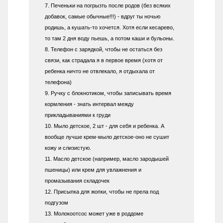
7. Печеньки на погрызть после родов (без всяких
добавок, самые обычные!!!) - вдруг ты ночью
родишь, а кушать-то хочется. Хотя если кесарево,
то там 2 дня воду пьешь, а потом каши и бульоны.
8. Телефон с зарядкой, чтобы не остаться без
связи, как страдала я в первое время (хотя от
ребенка ничто не отвлекало, я отдыхала от
телефона)
9. Ручку с блокнотиком, чтобы записывать время
кормления - знать интервал между
прикладываниями к груди
10. Мыло детское, 2 шт - для себя и ребенка. А
вообще лучше крем-мыло детское-оно не сушит
кожу и слизистую.
11. Масло детское (например, масло зародышей
пшеницы) или крем для увлажнения и
промазывания складочек
12. Присыпка для жопки, чтобы не прела под
подгузом
13. Молокоотсос может уже в роддоме