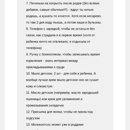
7. Печеньки на погрызть после родов (без всяких
добавок, самые обычные!!!) - вдруг ты ночью
родишь, а кушать-то хочется. Хотя если кесарево,
то там 2 дня воду пьешь, а потом каши и бульоны.
8. Телефон с зарядкой, чтобы не остаться без
связи, как страдала я в первое время (хотя от
ребенка ничто не отвлекало, я отдыхала от
телефона)
9. Ручку с блокнотиком, чтобы записывать время
кормления - знать интервал между
прикладываниями к груди
10. Мыло детское, 2 шт - для себя и ребенка. А
вообще лучше крем-мыло детское-оно не сушит
кожу и слизистую.
11. Масло детское (например, масло зародышей
пшеницы) или крем для увлажнения и
промазывания складочек
12. Присыпка для жопки, чтобы не прела под
подгузом
13. Молокоотсос может уже в роддоме