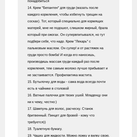
понадобиться
14. Крем "Бепантен" для груди (мазать после
каждого кормления, чтобы избегнуть трещин на
сосках). Тот, который специально для кормящих
матерей, мне не подошел, слишком жирный, брала
который при ожогах. Он супервпитывался, но тут
подбери себе, что надо. Крем "Лекарь" с
пальмовым маслом. Он супер! и от растяжек на
груди просто бомба! И когда его наносишь,
производишь массаж груди каждый раз после
кормления, тем самым молоко лучше прибывает и
не застаивается. Профилактика мастита.
15. Бутылочку для воды - сама вода всегда почти
есть в чайнике в столовой
16. Ватные палочки для твоих ушей. Младенцу они
ни к чему, честно:)
17. Шампунь для волос, расческу. Станок
бритвенный. Пинцет для бровей - кому что
требуется))
18. Туалетную бумагу.
19. Чашку для жидкости. Можно ложку и вилку свою.