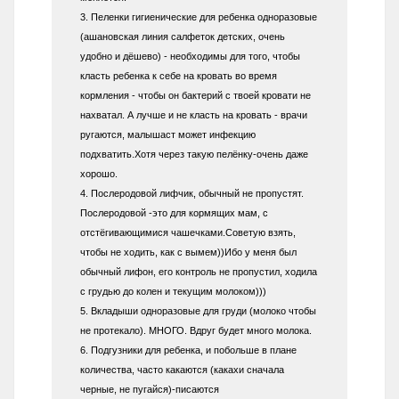
3. Пеленки гигиенические для ребенка одноразовые
(ашановская линия салфеток детских, очень
удобно и дёшево) - необходимы для того, чтобы
класть ребенка к себе на кровать во время
кормления - чтобы он бактерий с твоей кровати не
нахватал. А лучше и не класть на кровать - врачи
ругаются, малышаст может инфекцию
подхватить.Хотя через такую пелёнку-очень даже
хорошо.
4. Послеродовой лифчик, обычный не пропустят.
Послеродовой -это для кормящих мам, с
отстёгивающимися чашечками.Советую взять,
чтобы не ходить, как с вымем))Ибо у меня был
обычный лифон, его контроль не пропустил, ходила
с грудью до колен и текущим молоком)))
5. Вкладыши одноразовые для груди (молоко чтобы
не протекало). МНОГО. Вдруг будет много молока.
6. Подгузники для ребенка, и побольше в плане
количества, часто какаются (какахи сначала
черные, не пугайся)-писаются