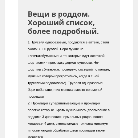
Вещи в роддом.
Хороший список,
более подробный.
1. Труселя одноразовые, продаются в аптеке, стоят
около 50-60 рублей. Бери лучше не
хлопчатобумажные, а те, которые идут сеточкой,
шортиками - прокладку держат суперски. Не-
шортики сбиваются, проверено соседкой по палате,
мучения которой прекратились, когда я с ней
труселями поделилась:). Труселя одноразовые,
бери побольше, я их меняла вместе со сменой
прокладки
2. Прокладки супервпитывающие и прокладки
полегче которые. Брать нужно много (пребывание в
роддоме 3 дня после нормальных родов, после
кесарева- 4 дня), смена каждые три часа минимум,
и после каждой обработки швов прокладка также
меняется.