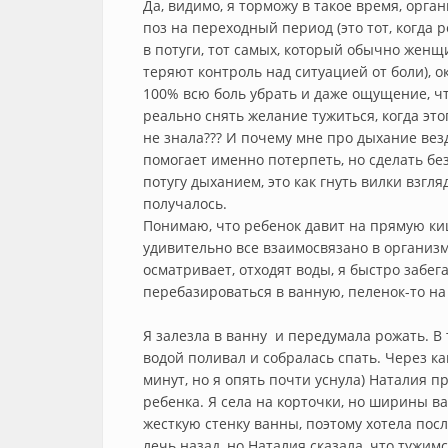
Да, видимо, я торможу в такое время, орга
поз на переходный период (это тот, когда 
в потуги, тот самых, который обычно женщ
теряют контроль над ситуацией от боли), о
100% всю боль убрать и даже ощущение, чт
реально снять желание тужиться, когда это
не знала??? И почему мне про дыхание вез
помогает именно потерпеть, но сделать бе
потугу дыханием, это как гнуть вилки взгля
получалось.
Понимаю, что ребенок давит на прямую киш
удивительно все взаимосвязано в организм
осматривает, отходят воды, я быстро забег
перебазироваться в ванную, пеленок-то на 
Я залезла в ванну и передумала рожать. В 
водой поливал и собралась спать. Через как
минут, но я опять почти уснула) Наталия п
ребенка. Я села на корточки, но ширины в
жесткую стенку ванны, поэтому хотела пос
лечь назад, но Наталия сказала, что тужимс