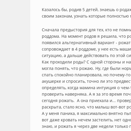
Казалось бы, родив 5 детей, знаешь о родах
своим законам, узнать которые полностью 
Сначала предыстория для тех, кто не помни
роддома. На момент родов я решила, что ро
появился альтернативный вариант - рожать
сопровождает в 4 роддоме, у нее есть маш
ситуацию, а дальше действовать по этой с
Как проходили роды? С одной стороны и нап
могла понять, что рожаю. Ну, где были нор
спать спокойно планировала, но почему-т
акушерке и спросить, точно ли это предвес
определять, когда мамина интуиция о чем-
проверить наверняка. А я за это время поч
сегодня рожать. А она приехала и... пров
раскрыта, стало ясно, что малыш вот-вот р
А у меня паника, я максимально внятно пыт
вот даже кровать нечем застелить, нет одн
знаю, и рожать я через две недели только 