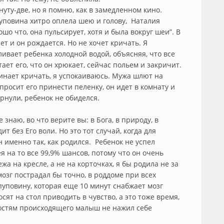
уту-две, но я помню, как в замедленном кино.
пуповина хитро оплела шею и голову, Наталия
шо что, она пульсирует, хотя и была вокруг шеи”. В
т и он рождается. Но не хочет кричать. Я
ивает ребенка холодной водой, объясняя, что все
ет его, что он хрюкает, сейчас польем и закричит.
чинает кричать, я успокаиваюсь. Мужа шлют на
 просит его принести пеленку, он идет в комнату и
ернули, ребенок не обиделся.
 знаю, во что верите вы: в Бога, в природу, в
ит без Его воли. Но это тот случай, когда для
н именно так, как родился. Ребенок не успел
я на то все 99,9% шансов, потому что он очень
жа на кресле, а не на корточках, я бы родила не за
 мозг пострадал бы точно, в роддоме при всех
уповину, которая еще 10 минут снабжает мозг
ят на стол приводить в чувство, а это тоже время,
оростям происходящего малыш не нажил себе