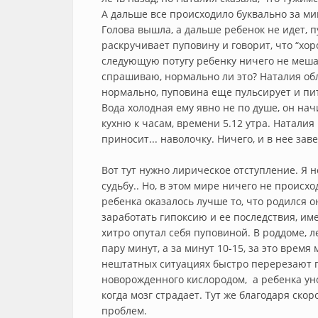
А дальше все происходило буквально за мин
Голова вышла, а дальше ребенок не идет, 
раскручивает пуповину и говорит, что “хоро
следующую потугу ребенку ничего не мешае
спрашиваю, нормально ли это? Наталия обл
нормально, пуповина еще пульсирует и пита
Вода холодная ему явно не по душе, он на
кухню к часам, времени 5.12 утра. Наталия
приносит... наволочку. Ничего, и в нее зав
Вот тут нужно лирическое отступление. Я не
судьбу.. Но, в этом мире ничего не происход
ребенка оказалось лучше то, что родился о
заработать гипоксию и ее последствия, име
хитро опутал себя пуповиной. В роддоме, ле
пару минут, а за минут 10-15, за это время
нештатных ситуациях быстро перерезают п
новорожденного кислородом, а ребенка унос
когда мозг страдает. Тут же благодаря ск
проблем.