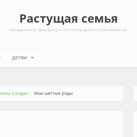
Растущая семья
Как вырастить свою кроху и что потом делать с этим балбесом.
ДЕТЯМ
сказы о родах
Мои шестые роды
Ф
ы