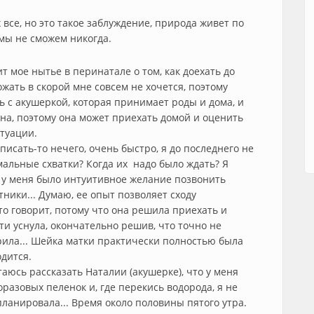
 все, но это такое заблуждение, природа живет по
мы не сможем никогда.
т мое нытье в перинатале о том, как доехать до
жать в скорой мне совсем не хочется, поэтому
 с акушеркой, которая принимает роды и дома, и
ина, поэтому она может приехать домой и оценить
итуации.
исать-то нечего, очень быстро, я до последнего не
мальные схватки? Когда их надо было ждать? Я
о у меня было интуитивное желание позвонить
тники... Думаю, ее опыт позволяет сходу
то говорит, потому что она решила приехать и
ти уснула, окончательно решив, что точно не
ерила... Шейка матки практически полностью была
одится.
аюсь рассказать Наталии (акушерке), что у меня
оразовых пеленок и, где перекись водорода, я не
планировала... Время около половины пятого утра.