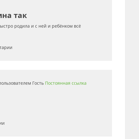
ина так
быстро родила и с ней и ребёнком всё
нтарии
 пользователем
Гость
Постоянная ссылка
ии