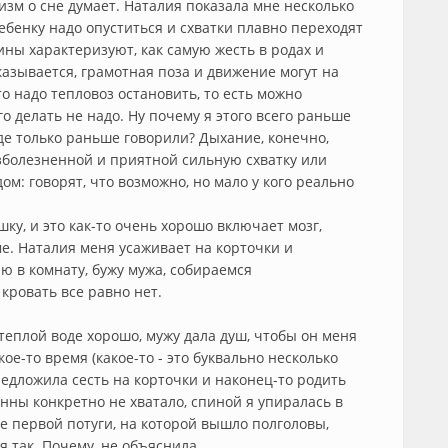
низм о сне думает. Наталия показала мне несколько
ребенку надо опуститься и схватки плавно переходят
ины характеризуют, как самую жесть в родах и
казывается, грамотная поза и движение могут на
о надо тепловоз остановить, то есть можно
го делать не надо. Ну почему я этого всего раньше
де только раньше говорили? Дыхание, конечно,
зболезненной и приятной сильную схватку или
дом: говорят, что возможно, но мало у кого реально
ку, и это как-то очень хорошо включает мозг,
е. Наталия меня усаживает на корточки и
аю в комнату, бужу мужа, собираемся
кровать все равно нет.
теплой воде хорошо, мужу дала душ, чтобы он меня
ое-то время (какое-то - это буквально несколько
редложила сесть на корточки и наконец-то родить
анны конкретно не хватало, спиной я упиралась в
ле первой потуги, на которой вышло полголовы,
я так. Почему, не объяснила.