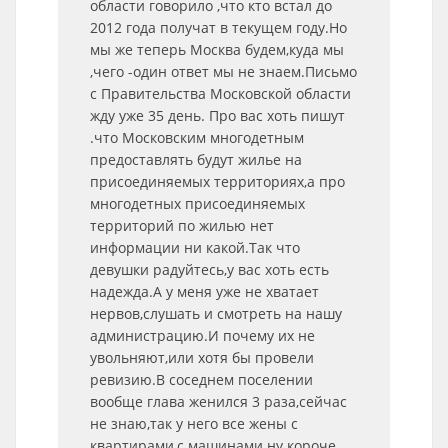
области говорило ,что кто встал до
2012 года получат в текущем году.Но
мы же теперь Москва будем,куда мы
,чего -один ответ мы не знаем.Письмо
с Правительства Московской области
жду уже 35 день. Про вас хоть пишут
.что Московским многодетным
предоставлять будут жилье на
присоединяемых территориях,а про
многодетных присоединяемых
территорий по жилью нет
информации ни какой.Так что
девушки радуйтесь,у вас хоть есть
надежда.А у меня уже не хватает
нервов,слушать и смотреть на нашу
администрацию.И почему их не
увольняют,или хотя бы провели
ревизию.В соседнем поселении
вообще глава женился 3 раза,сейчас
не знаю,так у него все жены с
квартирами,с машинами ну короче