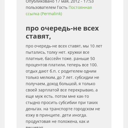
Опубликовано 17 мая, 2012 - 17:53
пользователем
Гость
Постоянная
ссылка (Permalink)
про очередь-не всех
ставят,
про очередь-не всех ставят, мы 10 лет
пытались, толку нет. кружки все
платные, бассейн тоже. раньше 50
процентов платили, теперь все 100.
отдых дают б.п. с родителем одним
только мелким, до 7 лет. субсидии не
получаем, доход большой, я только
своей зарплатой все перекрываю, а
еще муж есть. потом мне как-то
стыдно просить субсибии при таких
деньгах. на транспорте городском не
езжу в принципе. дети иногда.
продуктовая не положена, как и
вещевая.