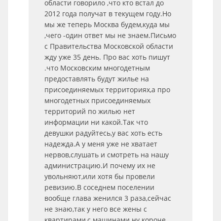
области говорило ,что кто встал до
2012 года получат в текущем году.Но
мы же теперь Москва будем,куда мы
,чего -один ответ мы не знаем.Письмо
с Правительства Московской области
жду уже 35 день. Про вас хоть пишут
.что Московским многодетным
предоставлять будут жилье на
присоединяемых территориях,а про
многодетных присоединяемых
территорий по жилью нет
информации ни какой.Так что
девушки радуйтесь,у вас хоть есть
надежда.А у меня уже не хватает
нервов,слушать и смотреть на нашу
администрацию.И почему их не
увольняют,или хотя бы провели
ревизию.В соседнем поселении
вообще глава женился 3 раза,сейчас
не знаю,так у него все жены с
квартирами,с машинами ну короче