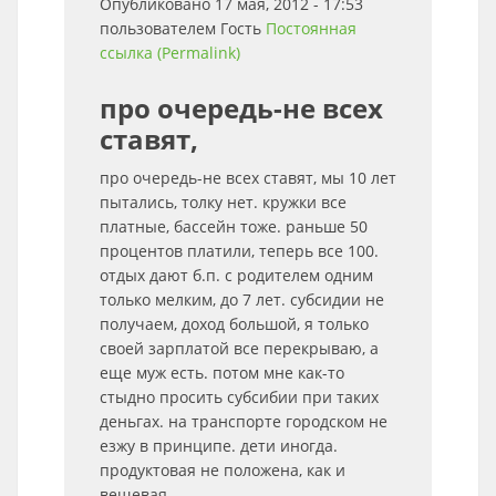
Опубликовано 17 мая, 2012 - 17:53
пользователем
Гость
Постоянная
ссылка (Permalink)
про очередь-не всех
ставят,
про очередь-не всех ставят, мы 10 лет
пытались, толку нет. кружки все
платные, бассейн тоже. раньше 50
процентов платили, теперь все 100.
отдых дают б.п. с родителем одним
только мелким, до 7 лет. субсидии не
получаем, доход большой, я только
своей зарплатой все перекрываю, а
еще муж есть. потом мне как-то
стыдно просить субсибии при таких
деньгах. на транспорте городском не
езжу в принципе. дети иногда.
продуктовая не положена, как и
вещевая.