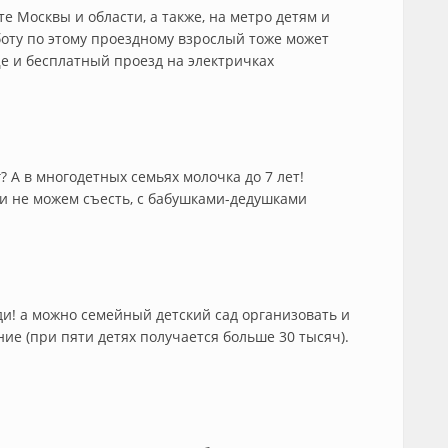
е Москвы и области, а также, на метро детям и
боту по этому проездному взрослый тоже может
еще и бесплатный проезд на электричках
г? А в многодетных семьях молочка до 7 лет!
ми не можем съесть, с бабушками-дедушками
еди! а можно семейный детский сад организовать и
ие (при пяти детях получается больше 30 тысяч).