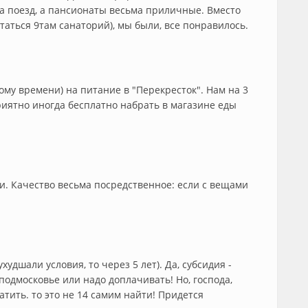
а поезд, а пансионаты весьма приличные. Вместо
аться 9там санаторий), мы были, все понравилось.
ому времени) на питание в "Перекресток". Нам на 3
риятно иногда бесплатно набрать в магазине еды
ки. Качество весьма посредственное: если с вещами
удшали условия, то через 5 лет). Да, субсидия -
подмосковье или надо доплачивать! Но, господа,
атить. то это не 14 самим найти! Придется