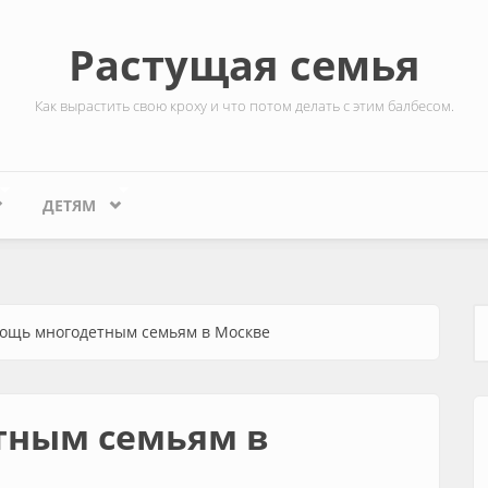
Растущая семья
Как вырастить свою кроху и что потом делать с этим балбесом.
ДЕТЯМ
ощь многодетным семьям в Москве
Ф
тным семьям в