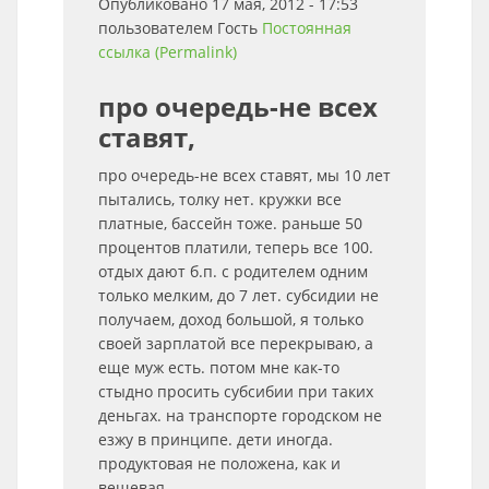
Опубликовано 17 мая, 2012 - 17:53
пользователем
Гость
Постоянная
ссылка (Permalink)
про очередь-не всех
ставят,
про очередь-не всех ставят, мы 10 лет
пытались, толку нет. кружки все
платные, бассейн тоже. раньше 50
процентов платили, теперь все 100.
отдых дают б.п. с родителем одним
только мелким, до 7 лет. субсидии не
получаем, доход большой, я только
своей зарплатой все перекрываю, а
еще муж есть. потом мне как-то
стыдно просить субсибии при таких
деньгах. на транспорте городском не
езжу в принципе. дети иногда.
продуктовая не положена, как и
вещевая.