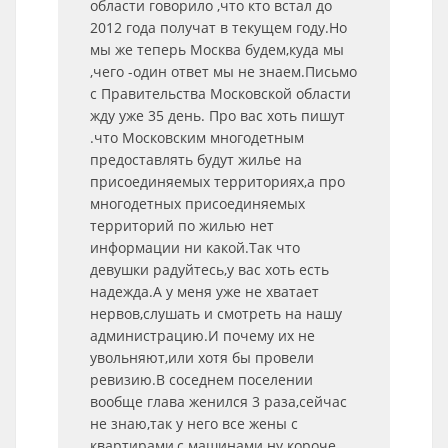
области говорило ,что кто встал до
2012 года получат в текущем году.Но
мы же теперь Москва будем,куда мы
,чего -один ответ мы не знаем.Письмо
с Правительства Московской области
жду уже 35 день. Про вас хоть пишут
.что Московским многодетным
предоставлять будут жилье на
присоединяемых территориях,а про
многодетных присоединяемых
территорий по жилью нет
информации ни какой.Так что
девушки радуйтесь,у вас хоть есть
надежда.А у меня уже не хватает
нервов,слушать и смотреть на нашу
администрацию.И почему их не
увольняют,или хотя бы провели
ревизию.В соседнем поселении
вообще глава женился 3 раза,сейчас
не знаю,так у него все жены с
квартирами,с машинами ну короче