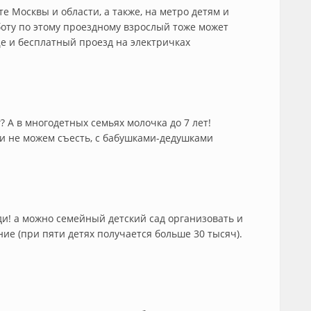
е Москвы и области, а также, на метро детям и
боту по этому проездному взрослый тоже может
еще и бесплатный проезд на электричках
г? А в многодетных семьях молочка до 7 лет!
ми не можем съесть, с бабушками-дедушками
еди! а можно семейный детский сад организовать и
ие (при пяти детях получается больше 30 тысяч).