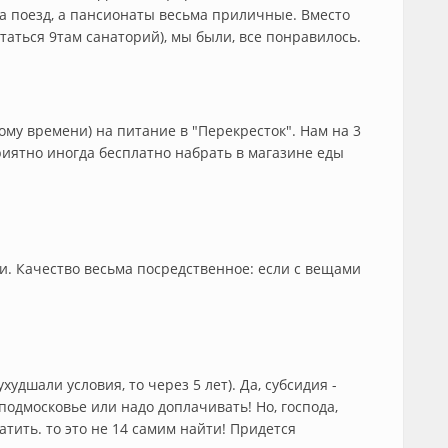
а поезд, а пансионаты весьма приличные. Вместо
аться 9там санаторий), мы были, все понравилось.
ому времени) на питание в "Перекресток". Нам на 3
риятно иногда бесплатно набрать в магазине еды
ки. Качество весьма посредственное: если с вещами
удшали условия, то через 5 лет). Да, субсидия -
подмосковье или надо доплачивать! Но, господа,
атить. то это не 14 самим найти! Придется