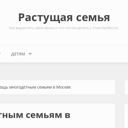
Растущая семья
Как вырастить свою кроху и что потом делать с этим балбесом.
ДЕТЯМ
ощь многодетным семьям в Москве
Ф
тным семьям в