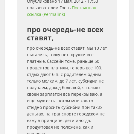
Опубликовано 17 мая, 2012 - 17:53
пользователем
Гость
Постоянная
ссылка (Permalink)
про очередь-не всех
ставят,
про очередь-не всех ставят, мы 10 лет
пытались, толку нет. кружки все
платные, бассейн тоже. раньше 50
процентов платили, теперь все 100.
отдых дают б.п. с родителем одним
только мелким, до 7 лет. субсидии не
получаем, доход большой, я только
своей зарплатой все перекрываю, а
еще муж есть. потом мне как-то
стыдно просить субсибии при таких
деньгах. на транспорте городском не
езжу в принципе. дети иногда.
продуктовая не положена, как и
вещевая.