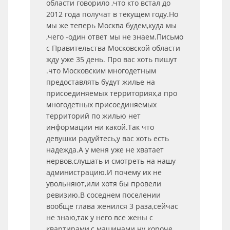
области говорило ,что кто встал до
2012 года получат в текущем году.Но
мы же теперь Москва будем,куда мы
,чего -один ответ мы не знаем.Письмо
с Правительства Московской области
жду уже 35 день. Про вас хоть пишут
.что Московским многодетным
предоставлять будут жилье на
присоединяемых территориях,а про
многодетных присоединяемых
территорий по жилью нет
информации ни какой.Так что
девушки радуйтесь,у вас хоть есть
надежда.А у меня уже не хватает
нервов,слушать и смотреть на нашу
администрацию.И почему их не
увольняют,или хотя бы провели
ревизию.В соседнем поселении
вообще глава женился 3 раза,сейчас
не знаю,так у него все жены с
квартирами,с машинами ну короче