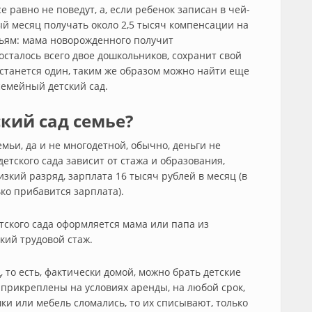
се равно не поведут, а, если ребенок записан в чей-
ый месяц получать около 2,5 тысяч компенсации на
ьям: мама новорожденного получит
осталось всего двое дошкольников, сохранит свой
станется один, таким же образом можно найти еще
семейный детский сад.
кий сад семье?
мьи, да и не многодетной, обычно, деньги не
етского сада зависит от стажа и образования,
изкий разряд, зарплата 16 тысяч рублей в месяц (в
ко прибавится зарплата).
тского сада оформляется мама или папа из
кий трудовой стаж.
 то есть, фактически домой, можно брать детские
ы прикреплены на условиях аренды, на любой срок,
ки или мебель сломались, то их списывают, только