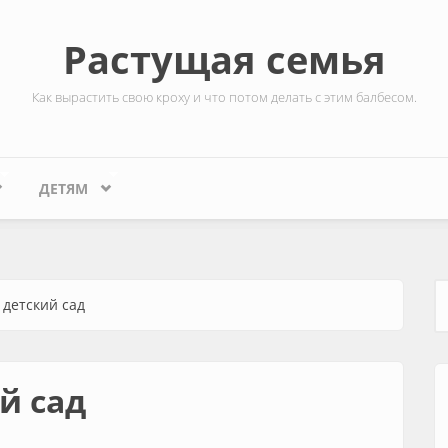
Растущая семья
Как вырастить свою кроху и что потом делать с этим балбесом.
ДЕТЯМ
детский сад
Ф
й сад