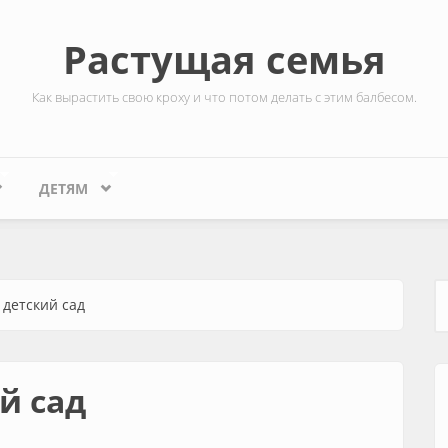
Растущая семья
Как вырастить свою кроху и что потом делать с этим балбесом.
ДЕТЯМ
детский сад
Ф
й сад