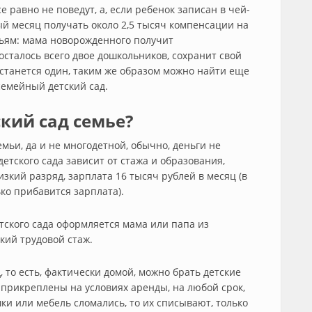
се равно не поведут, а, если ребенок записан в чей-
ый месяц получать около 2,5 тысяч компенсации на
ьям: мама новорожденного получит
осталось всего двое дошкольников, сохранит свой
станется один, таким же образом можно найти еще
семейный детский сад.
кий сад семье?
мьи, да и не многодетной, обычно, деньги не
етского сада зависит от стажа и образования,
изкий разряд, зарплата 16 тысяч рублей в месяц (в
ко прибавится зарплата).
тского сада оформляется мама или папа из
кий трудовой стаж.
 то есть, фактически домой, можно брать детские
ы прикреплены на условиях аренды, на любой срок,
ки или мебель сломались, то их списывают, только