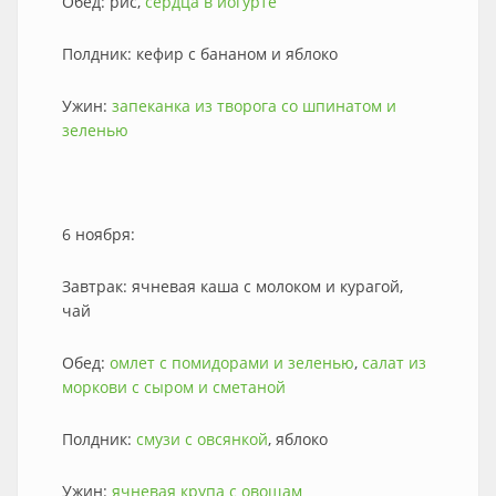
Обед: рис,
сердца в йогурте
Полдник: кефир с бананом и яблоко
Ужин:
запеканка из творога со шпинатом и
зеленью
6 ноября:
Завтрак: ячневая каша с молоком и курагой,
чай
Обед:
омлет с помидорами и зеленью
,
салат из
моркови с сыром и сметаной
Полдник:
смузи с овсянкой
, яблоко
Ужин:
ячневая крупа с овощам