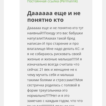
Постоянная ссылка (Permalink)
Даааааа еще и не
понятно кто
Даааааа еще и не понятно кто тут
наивный!!Походу это вас бабушки
напугали!!!Ахахах такой бред
написан-И про старение и про
влагалище-Мне надо делать КС- и
я не собираюсь рисковать своей
жизнью и жизнью малыша!!!!!И я
изначально всегда считала что
сейчас 21 век и женщине не к
чему мучить себя и малыша
такими болями и стрессами!!!Моя
сестричка родилась с головой в
форме треугольника-это
нормально????Нет-и я это
замечаю с каждым годом, что что
то не так!!!!!!!!!!!А врач ее как