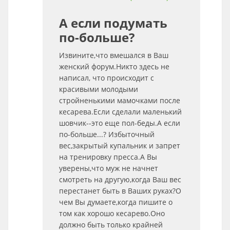
А если подумать
по-больше?
Извините,что вмешался в Ваш
женский форум.Никто здесь не
написал, что происходит с
красивыми молодыми
стройненькими мамочками после
кесарева.Если сделали маленький
шовчик--это еще пол-беды.А если
по-больше...? Избыточный
вес,закрытый купальник и запрет
на тренировку пресса.А Вы
уверены,что муж не начнет
смотреть на другую,когда Ваш вес
перестанет быть в Ваших руках?О
чем Вы думаете,когда пишите о
том как хорошо кесарево.Оно
должно быть только крайней