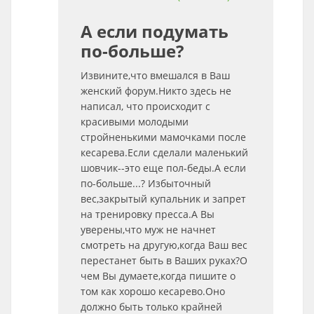
А если подумать
по-больше?
Извините,что вмешался в Ваш
женский форум.Никто здесь не
написал, что происходит с
красивыми молодыми
стройненькими мамочками после
кесарева.Если сделали маленький
шовчик--это еще пол-беды.А если
по-больше...? Избыточный
вес,закрытый купальник и запрет
на тренировку пресса.А Вы
уверены,что муж не начнет
смотреть на другую,когда Ваш вес
перестанет быть в Ваших руках?О
чем Вы думаете,когда пишите о
том как хорошо кесарево.Оно
должно быть только крайней