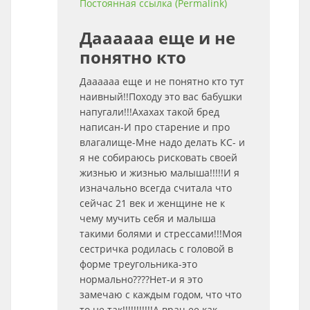
Постоянная ссылка (Permalink)
Даааааа еще и не
понятно кто
Даааааа еще и не понятно кто тут
наивный!!Походу это вас бабушки
напугали!!!Ахахах такой бред
написан-И про старение и про
влагалище-Мне надо делать КС- и
я не собираюсь рисковать своей
жизнью и жизнью малыша!!!!!И я
изначально всегда считала что
сейчас 21 век и женщине не к
чему мучить себя и малыша
такими болями и стрессами!!!Моя
сестричка родилась с головой в
форме треугольника-это
нормально????Нет-и я это
замечаю с каждым годом, что что
то не так!!!!!!!!!!!А врач ее как